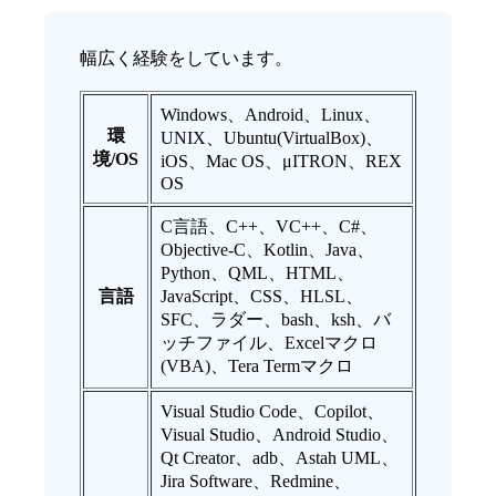
幅広く経験をしています。
Windows、Android、Linux、
環
UNIX、Ubuntu(VirtualBox)、
境/OS
iOS、Mac OS、μITRON、REX
OS
C言語、C++、VC++、C#、
Objective-C、Kotlin、Java、
Python、QML、HTML、
言語
JavaScript、CSS、HLSL、
SFC、ラダー、bash、ksh、バ
ッチファイル、Excelマクロ
(VBA)、Tera Termマクロ
Visual Studio Code、Copilot、
Visual Studio、Android Studio、
Qt Creator、adb、Astah UML、
Jira Software、Redmine、