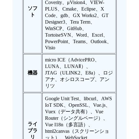
Coverity、μVision4、VIEW-
ソフ
PLUS、Cmake、Eclipse、X
ト
Code、gdb、GX Works2、GT
Designer3、Tera Term、
WinSCP、GitHub、
TortoiseSVN、Word、Excel、
PowerPoint、Teams、Outlook、
Visio
micro ICE（AdvicePRO、
LUNA、LUNAⅡ）、
機器
JTAG（ULINK2、E8a）、ロジ
アナ、オシロスコープ、アン
リツ
Google Unit Test、libcurl、AWS
IoT SDK、OpenSSL、Vue.js、
Vuex（データ共有）、Vue
Router（シングルページ）、
ライ
Vue I18n（多言語）、
ブラ
html2canvas（スクリーンショ
リ
ット）、WebSocket、